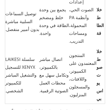
إعدادات
خلا
الصوت الحي،
يجمع بين وحدة
توصيل السماعات
ط
وأنظمة PA
خلط ومضخم
السلبية مباشرة
الطا
المحمولة،
الطاقة في وحدة
بدون أمبير منفصل.
قة
ومساحات
واحدة.
التدريب.
خلا
المنتجون
ط
اتصال مباشر
سلسلة LAIKESI
المعتمدون على
صو
بالكمبيوتر،
XENYX للتسجيل
الكمبيوتر،
ت
وتكامل سهل مع
والتشغيل المباشر
واللافتات،
يو
محطات العمل
للكمبيوتر
والمسجلون
اس
الصوتية الرقمية.
الشخصي.
المنزليون.
بي