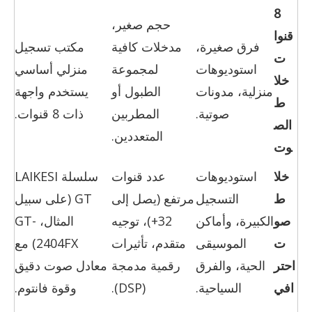
8
حجم صغير،
قنوا
فرق صغيرة،
مدخلات كافية
مكتب تسجيل
ت
استوديوهات
لمجموعة
منزلي أساسي
خلا
منزلية، مدونات
الطبول أو
يستخدم واجهة
ط
صوتية.
المطربين
ذات 8 قنوات.
الص
المتعددين.
وت
خلا
استوديوهات
عدد قنوات
سلسلة LAIKESI
ط
التسجيل
مرتفع (يصل إلى
GT (على سبيل
صو
الكبيرة، وأماكن
32+)، توجيه
المثال، GT-
ت
الموسيقى
متقدم، تأثيرات
2404FX) مع
احتر
الحية، والفرق
رقمية مدمجة
معادل صوت دقيق
افي
السياحية.
(DSP).
وقوة فانتوم.