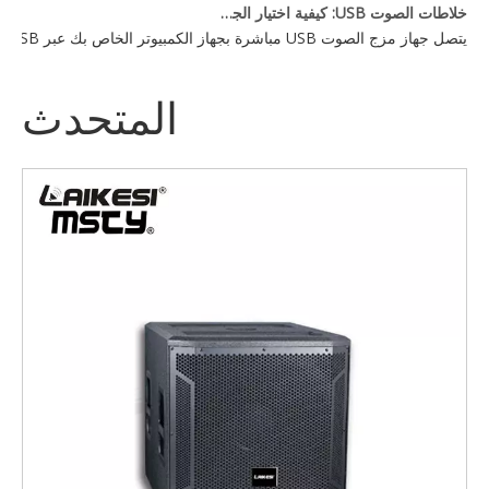
خلاطات الصوت USB: كيفية اختيار الجهاز المناسب لإعدادك
يتصل جهاز مزج الصوت USB مباشرة بجهاز الكمبيوتر الخاص بك عبر USB، مما يتيح لك التحكم في مدخلات الصوت المتعددة — الميكروفونات والأدوات وأجهزة التشغيل — من وحدة تحكم واحدة. يعتمد الخيار الأفضل على احتياجات عدد القنوات لديك، وميزات DSP، وما إذا كنت بحاجة إلى طاقة فانتوم للميكروفونات المكثفة.
المتحدث