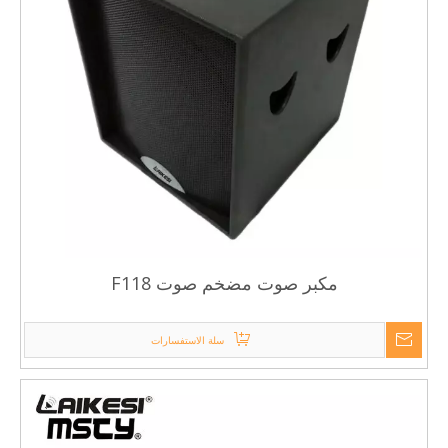
مكبر صوت مضخم صوت F118
سلة الاستفسارات