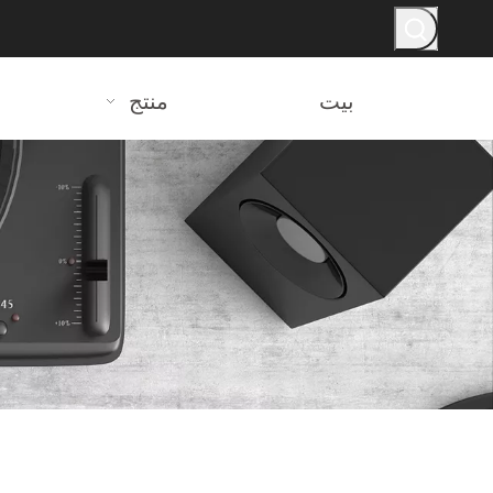
بيت
منتج