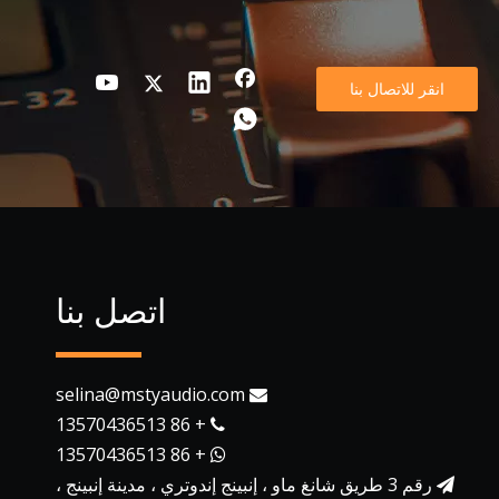
انقر للاتصال بنا
اتصل بنا
selina@mstyaudio.com

+ 86 13570436513

+ 86 13570436513

رقم 3 طريق شانغ ماو ، إنبينج إندوتري ، مدينة إنبينج ،
