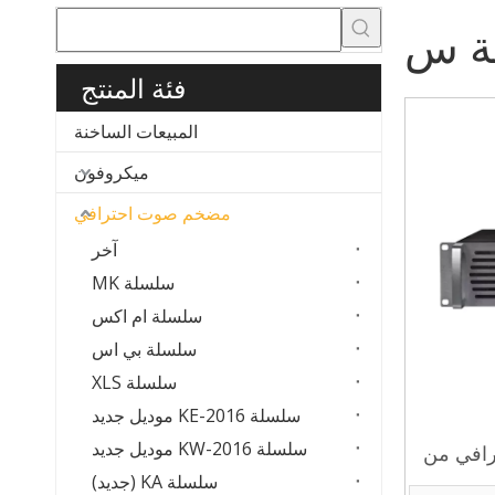
ة س
فئة المنتج
المبيعات الساخنة
ميكروفون
مضخم صوت احترافي
آخر
سلسلة MK
سلسلة ام اكس
سلسلة بي اس
سلسلة XLS
سلسلة KE-2016 موديل جديد
سلسلة KW-2016 موديل جديد
رافي من
سلسلة KA (جديد)