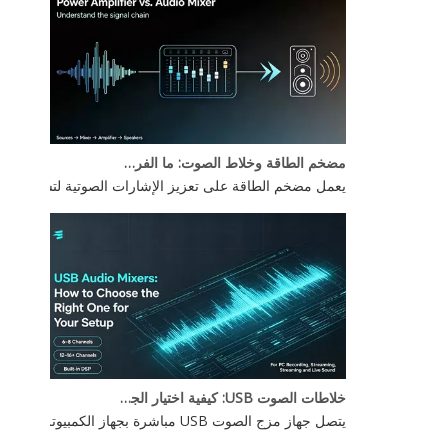
مضخم الطاقة وخلاط الصوت: ما الفرق؟
يعمل مضخم الطاقة على تعزيز الإشارات الصوتية لتشغيل مكبر
خلاطات الصوت USB: كيفية اختيار الجهاز المناسب لإعدادك
يتصل جهاز مزج الصوت USB مباشرة بجهاز الكمبيوتر الخاص بك عبر USB، مما يتيح لك التحكم في مدخلات الصوت المتعددة — الميكروفونات والأدوات وأجهزة التشغيل — من وحدة تحكم واحدة. يعتمد الخيار الأفضل على احتياجات عدد القنوات لديك، وميزات DSP، وما إذا كنت بحاجة إلى طاقة فانتوم للميكروفونات المكثفة.