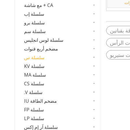
ات
CA + مع شاشة
سلسلة إب
سلسلة برو
 بقناتين
سلسلة سم
سلسلة لوس انجليس
ت الرأس
مضخم أربع قنوات
ستيريو
سلسلة س
سلسلة KV
سلسلة MA
سلسلة CS
سلسلة V.
مضخم الطاقة IU
سلسلة FP
سلسلة LP
سلسلة آر إم إكس