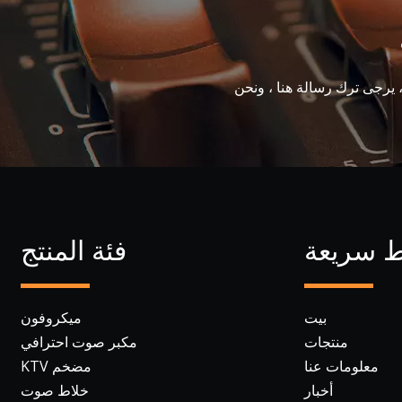
، يرجى ترك رسالة هنا ، ونحن
ط سريعة
فئة المنتج
بيت
ميكروفون
منتجات
مكبر صوت احترافي
معلومات عنا
مضخم KTV
أخبار
خلاط صوت