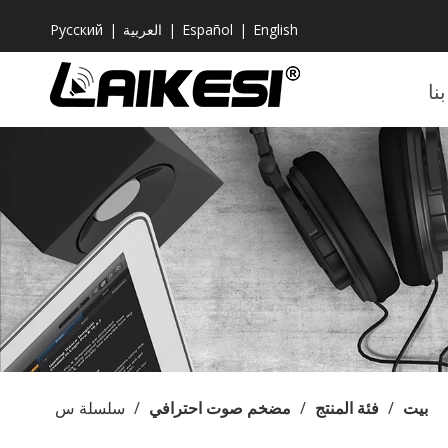
English
|
Español
|
العربية
|
Pусский
نا
بيت
/
فئة المنتج
/
مضخم صوت احترافي
/
سلسلة س