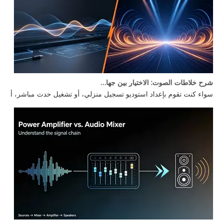
شرح خلاطات الصوت: الاختيار بين جهاز مزج الصوت للكمبيوتر الشخصي وخلاط الطاقة
سواء كنت تقوم بإعداد استوديو تسجيل منزلي، أو تشغيل حدث مباشر، أو بناء كشك DJ، يظل هناك سؤال واحد يطرح نفسه: ما هو جهاز مزج الصوت الذي تحتاجه بالفعل؟ لا يكون الفرق بين جهاز مزج الصوت للكمبيوتر الشخصي وجهاز مزج الطاقة واضحًا دائمًا، كما أن اختيار جهاز مزج الصوت