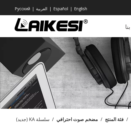
English
|
Español
|
العربية
|
Pусский
نا
/
فئة المنتج
/
مضخم صوت احترافي
/
سلسلة KA (جديد)