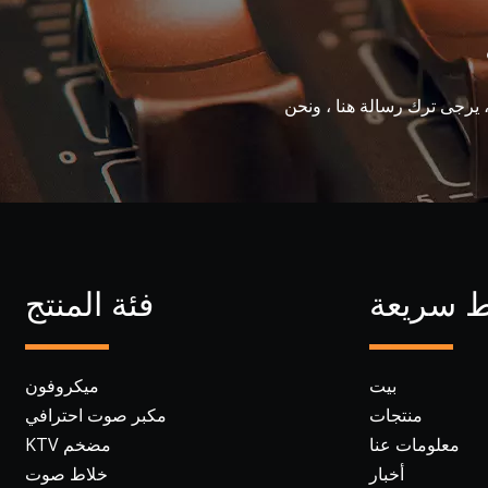
، يرجى ترك رسالة هنا ، ونحن
ط سريعة
فئة المنتج
بيت
ميكروفون
منتجات
مكبر صوت احترافي
معلومات عنا
مضخم KTV
أخبار
خلاط صوت