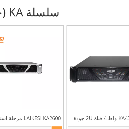
سلسلة KA (جديد)
KA4350 350 واط 4 قناة 2U جودة
 منخفضة التكلفة مضخم
واط مكبر كهربائي احتر