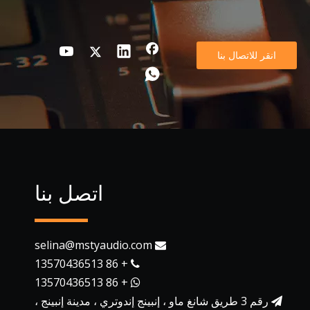
انقر للاتصال بنا
اتصل بنا
selina@mstyaudio.com

+ 86 13570436513

+ 86 13570436513

رقم 3 طريق شانغ ماو ، إنبينج إندوتري ، مدينة إنبينج ،
