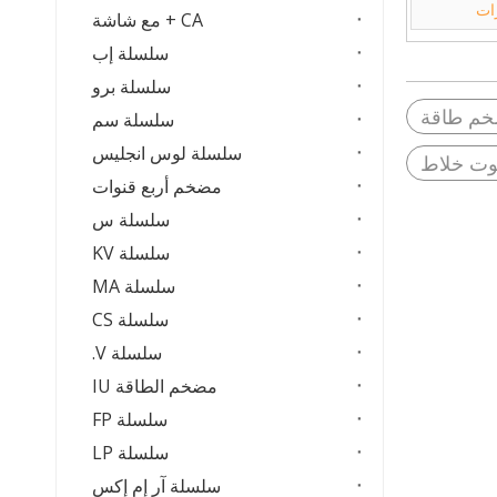
ات
CA + مع شاشة
سلسلة إب
سلسلة برو
م طاقة
سلسلة سم
سلسلة لوس انجليس
وت خلاط
مضخم أربع قنوات
سلسلة س
سلسلة KV
سلسلة MA
سلسلة CS
سلسلة V.
مضخم الطاقة IU
سلسلة FP
سلسلة LP
سلسلة آر إم إكس