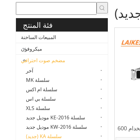
فئة المنتج
المبيعات الساخنة
ميكروفون
مضخم صوت احترافي
آخر
سلسلة MK
سلسلة ام اكس
سلسلة بي اس
سلسلة XLS
سلسلة KE-2016 موديل جديد
سلسلة KW-2016 موديل جديد
LAIKESI KA2600 مرحلة استخدام 600
سلسلة KA (جديد)
افي