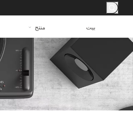
بيت
منتج