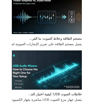
مضخم الطاقة وخلاط الصوت: ما الفرق؟
يعمل مضخم الطاقة على تعزيز الإشارات الصوتية لتشغيل مكبر
خلاطات الصوت USB: كيفية اختيار الجهاز المناسب لإعدادك
يتصل جهاز مزج الصوت USB مباشرة بجهاز الكمبيوتر الخاص بك عبر USB، مما يتيح لك التحكم في مدخلات الصوت المتعددة — الميكروفونات والأدوات وأجهزة التشغيل — من وحدة تحكم واحدة. يعتمد الخيار الأفضل على احتياجات عدد القنوات لديك، وميزات DSP، وما إذا كنت بحاجة إلى طاقة فانتوم للميكروفونات المكثفة.