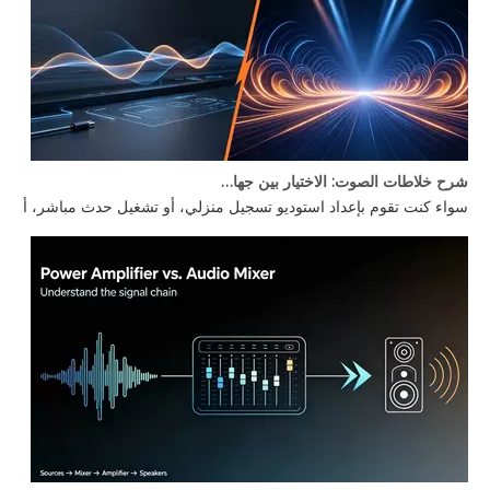
شرح خلاطات الصوت: الاختيار بين جهاز مزج الصوت للكمبيوتر الشخصي وخلاط الطاقة
سواء كنت تقوم بإعداد استوديو تسجيل منزلي، أو تشغيل حدث مباشر، أو بناء كشك DJ، يظل هناك سؤال واحد يطرح نفسه: ما هو جهاز مزج الصوت الذي تحتاجه بالفعل؟ لا يكون الفرق بين جهاز مزج الصوت للكمبيوتر الشخصي وجهاز مزج الطاقة واضحًا دائمًا، كما أن اختيار جهاز مزج الصوت