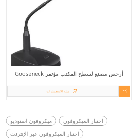
أرخص مصنع لسطح المكتب مؤتمر Gooseneck
ميكروفون أسود سلكي ميكروفون احترافي لأجهزة
الكمبيوتر المحمول البلاستيك ميكروفون
سلة الاستفسارات
اختبار الميكروفون
ميكروفون استوديو
اختبار الميكروفون عبر الإنترنت