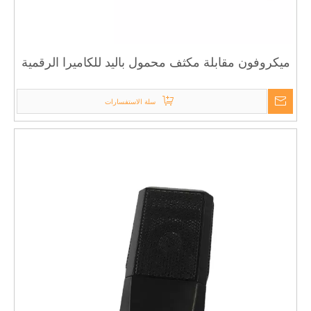
ميكروفون مقابلة مكثف محمول باليد للكاميرا الرقمية
والهواتف الذكية من LAIEKSI ALNY-77A
سلة الاستفسارات