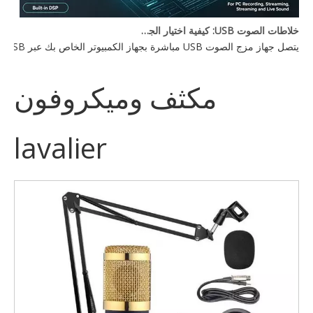
خلاطات الصوت USB: كيفية اختيار الجهاز المناسب لإعدادك
يتصل جهاز مزج الصوت USB مباشرة بجهاز الكمبيوتر الخاص بك عبر USB، مما يتيح لك التحكم في مدخلات الصوت المتعددة — الميكروفونات والأدوات وأجهزة التشغيل — من وحدة تحكم واحدة. يعتمد الخيار الأفضل على احتياجات عدد القنوات لديك، وميزات DSP، وما إذا كنت بحاجة إلى طاقة فانتوم للميكروفونات المكثفة.
مكثف وميكروفون
lavalier