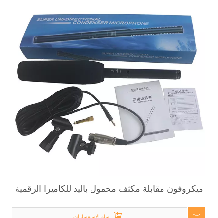
ميكروفون مقابلة مكثف محمول باليد للكاميرا الرقمية
والهواتف الذكية من LAIEKSI ALNY-77A
سلة الاستفسارات