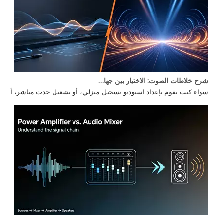
شرح خلاطات الصوت: الاختيار بين جهاز مزج الصوت للكمبيوتر الشخصي وخلاط الطاقة
سواء كنت تقوم بإعداد استوديو تسجيل منزلي، أو تشغيل حدث مباشر، أو بناء كشك DJ، يظل هناك سؤال واحد يطرح نفسه: ما هو جهاز مزج الصوت الذي تحتاجه بالفعل؟ لا يكون الفرق بين جهاز مزج الصوت للكمبيوتر الشخصي وجهاز مزج الطاقة واضحًا دائمًا، كما أن اختيار جهاز مزج الصوت