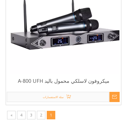
ميكروفون لاسلكي محمول باليد A-800 UFH
سلة الاستفسارات
»
4
3
2
1