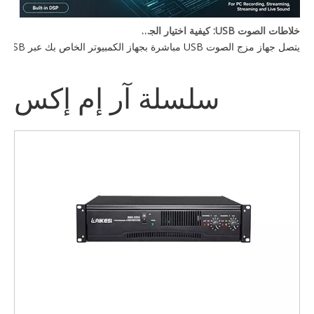
خلاطات الصوت USB: كيفية اختيار الجهاز المناسب لإعدادك
يتصل جهاز مزج الصوت USB مباشرة بجهاز الكمبيوتر الخاص بك عبر USB، مما يتيح لك التحكم في مدخلات الصوت المتعددة — الميكروفونات والأدوات وأجهزة التشغيل — من وحدة تحكم واحدة. يعتمد الخيار الأفضل على احتياجات عدد القنوات لديك، وميزات DSP، وما إذا كنت بحاجة إلى طاقة فانتوم للميكروفونات المكثفة.
سلسلة آر إم إكس