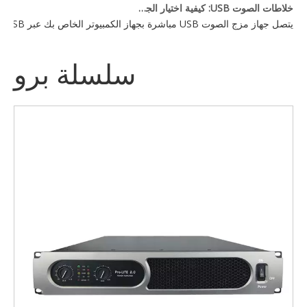
خلاطات الصوت USB: كيفية اختيار الجهاز المناسب لإعدادك
يتصل جهاز مزج الصوت USB مباشرة بجهاز الكمبيوتر الخاص بك عبر USB، مما يتيح لك التحكم في مدخلات الصوت المتعددة — الميكروفونات والأدوات وأجهزة التشغيل — من وحدة تحكم واحدة. يعتمد الخيار الأفضل على احتياجات عدد القنوات لديك، وميزات DSP، وما إذا كنت بحاجة إلى طاقة فانتوم للميكروفونات المكثفة.
سلسلة برو