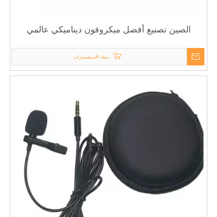
الصين تصنيع أفضل ميكروفون ديناميكي عالمي
لاسلكي VHF صوت مثالي للكاريوكي
سلة الاستفسارات