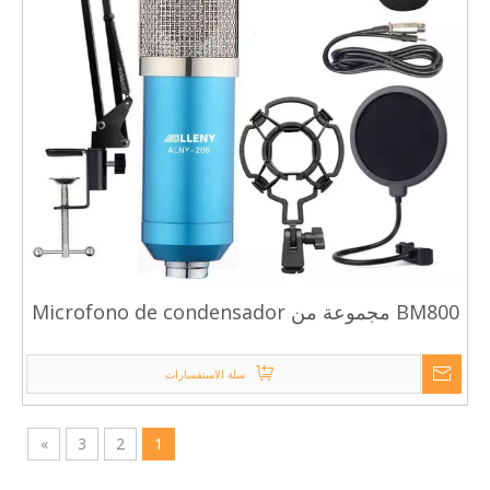
BM800 مجموعة من Microfono de condensador
المهنية الصوت الفقرة استوديو Grabacion الدردشة
بما في ذلك ترايبود دي المعادن
سلة الاستفسارات
»
3
2
1