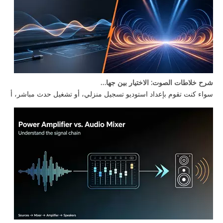
شرح خلاطات الصوت: الاختيار بين جهاز مزج الصوت للكمبيوتر الشخصي وخلاط الطاقة
سواء كنت تقوم بإعداد استوديو تسجيل منزلي، أو تشغيل حدث مباشر، أو بناء كشك DJ، يظل هناك سؤال واحد يطرح نفسه: ما هو جهاز مزج الصوت الذي تحتاجه بالفعل؟ لا يكون الفرق بين جهاز مزج الصوت للكمبيوتر الشخصي وجهاز مزج الطاقة واضحًا دائمًا، كما أن اختيار جهاز مزج الصوت