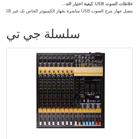
خلاطات الصوت USB: كيفية اختيار الجهاز المناسب لإعدادك
يتصل جهاز مزج الصوت USB مباشرة بجهاز الكمبيوتر الخاص بك عبر USB، مما يتيح لك التحكم في مدخلات الصوت المتعددة — الميكروفونات والأدوات وأجهزة التشغيل — من وحدة تحكم واحدة. يعتمد الخيار الأفضل على احتياجات عدد القنوات لديك، وميزات DSP، وما إذا كنت بحاجة إلى طاقة فانتوم للميكروفونات المكثفة.
سلسلة جي تي