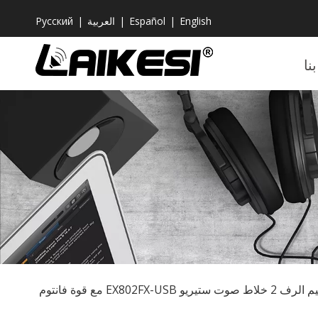
English
|
Español
|
العربية
|
Pусский
نا
صوت ستيريو EX802FX-USB مع قوة فانتوم