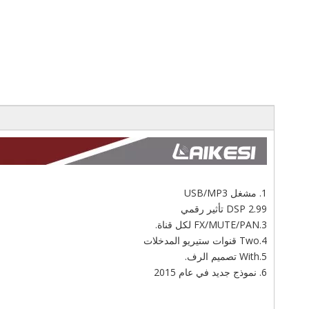
1. مشغل USB/MP3
2.99 DSP تأثير رقمي
3.FX/MUTE/PAN لكل قناة.
4.Two قنوات ستيريو المدخلات
5.With تصميم الرف.
6. نموذج جديد في عام 2015