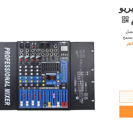
تيريو
. بفضل
 يسمح
انقر