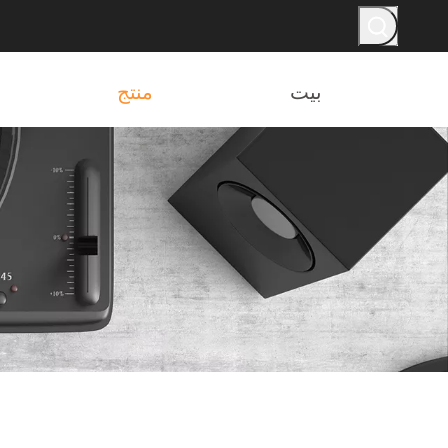
بيت
منتج