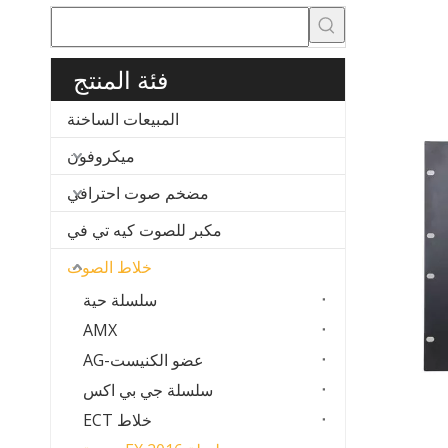
فئة المنتج
المبيعات الساخنة
ميكروفون
مضخم صوت احترافي
مكبر للصوت كيه تي في
خلاط الصوت
سلسلة حية
AMX
عضو الكنيست-AG
سلسلة جي بي اكس
خلاط ECT