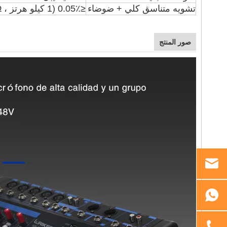
تشويه متناسق كلي + ضوضاء
≤0.05٪ (1 كيلو هرتز ، 8Ω)
صور المنتج