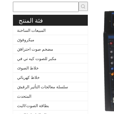
فئة المنتج
المبيعات الساخنة
ميكروفون
مضخم صوت احترافي
مكبر للصوت كيه تي في
خلاط الصوت
خلاط كهربائي
سلسلة معالجات التأثير الرقمي
المتحدث
بطاقة الصوت/البث