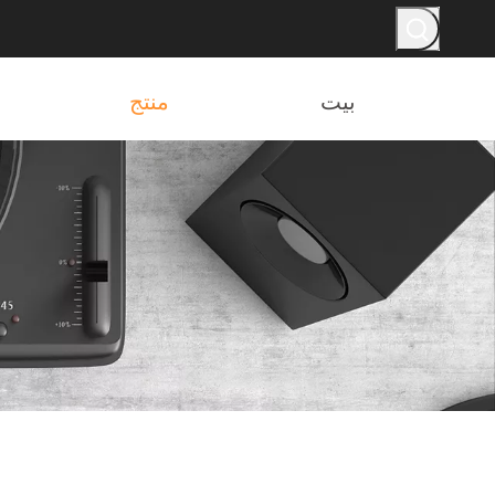
بيت
منتج