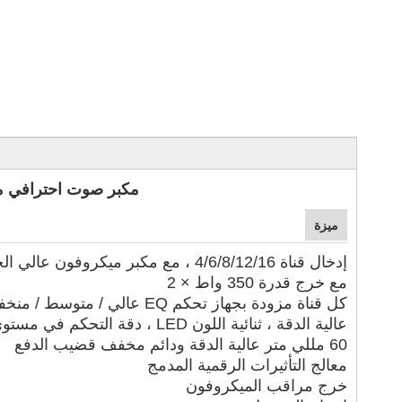
مكبر صوت احترافي مكون من 8 قنوات ل
ميزة
إدخال قناة 4/6/8/12/16 ، مع مكبر ميكروفون عالي الجودة
مع خرج قدرة 350 واط × 2
كل قناة مزودة بجهاز تحكم EQ عالي / متوسط ​​/ منخفض ، مع 7 نطاقات × 2 رسم EQ ومدخل أحادي ، ومدخل استريو
عالية الدقة ، ثنائية اللون LED ، دقة التحكم في مستوى الإخراج
60 مللي متر عالية الدقة ودائم مخفف قضيب الدفع
معالج التأثيرات الرقمية المدمج
خرج مراقب الميكروفون