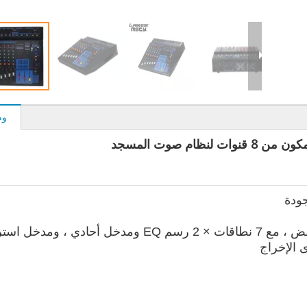
وص
نظام صوت المسجد