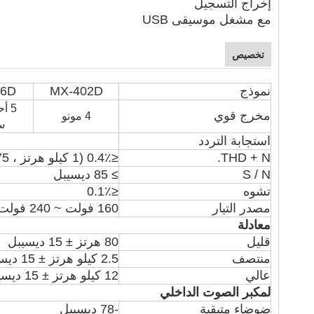
إخراج التسجيل
مع مشغل موسيقى USB
تخصيص
نموذج
MX-402D
06D
مخرج قوي
4 مونو
س
استجابة التردد
THD + N.
≤0.4٪ (1 كيلو هرتز ، 0.775 فولت)
S / N
≥ 85 ديسيبل
تشوه
≤0.1٪
مصدر التيار
160 فولت ~ 240 فولت 50/60 هرتز
معادلة
قليل
80 هرتز ± 15 ديسيبل
منتصف
2.5 كيلو هرتز ± 15 ديسيبل
عالي
12 كيلو هرتز ± 15 ديسيبل
لمكبر الصوت الداخلي
ضوضاء متبقية
-78 ديسيبل